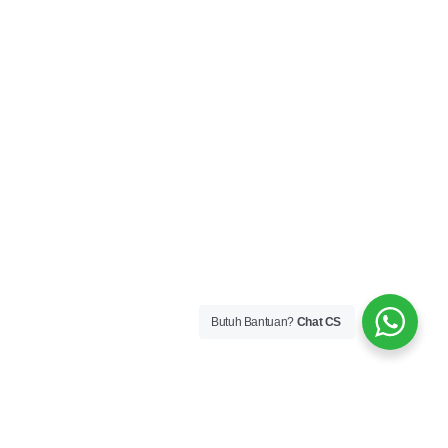
Butuh Bantuan?
Chat CS
© 2024 All right reserved.
hello@sekolahpemrograman.com