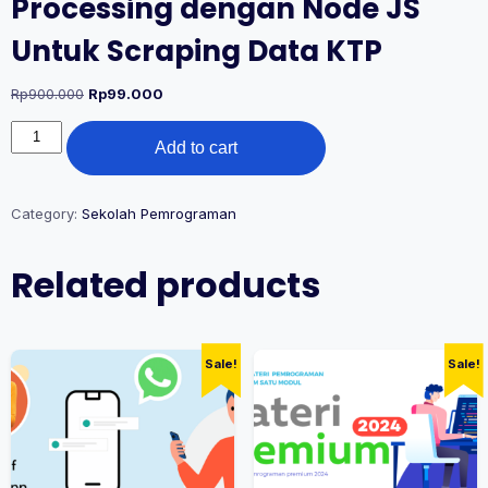
Processing dengan Node JS
Untuk Scraping Data KTP
Original
Current
Rp
900.000
Rp
99.000
price
price
Membuat
was:
is:
Add to cart
Project
Rp900.000.
Rp99.000.
Image
Processing
dengan
Category:
Sekolah Pemrograman
Node
JS
Related products
Untuk
Scraping
Data
KTP
quantity
Sale!
Sale!