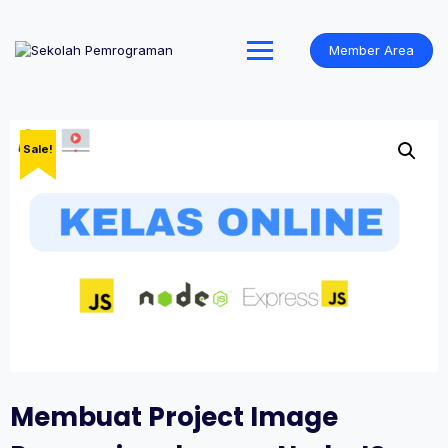
Skip
to
content
Member Area
Sale!
Membuat Project Image